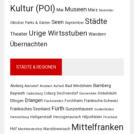
Kultur (POI)
Museen
Mai
März
November
Städte
Seen
Oktober
Parks & Gärten
September
Urige Wirtsstuben
Theater
Wandern
Übernachten
STÄDTE & REGIONEN
Bamberg
Bad Windsheim
Absberg
Adelsdorf
Ansbach
Aufseß
Bayreuth
Coburg
Dechsendorf
Dinkelsbühl
Cadolzburg
Dennenlohe
Erlangen
Ellingen
Forchheim
Fränkische Schweiz
Flachslanden
Fürth
Fränkisches Seenland
Gunzenhausen
Gustenfelden
Hilpoltstein
Heiligenstadt
Herzogenaurach
Hammelburg
Hirschaid
Mittelfranken
Hof
Maroldsweisach
Marktheidenfeld