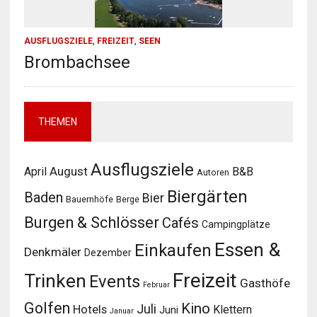
AUSFLUGSZIELE
,
FREIZEIT
,
SEEN
Brombachsee
THEMEN
Ausflugsziele
August
April
B&B
Autoren
Biergärten
Baden
Bier
Bauernhöfe
Berge
Burgen & Schlösser
Cafés
Campingplätze
Essen &
Einkaufen
Denkmäler
Dezember
Freizeit
Trinken
Events
Gasthöfe
Februar
Golfen
Kino
Juli
Hotels
Klettern
Juni
Januar