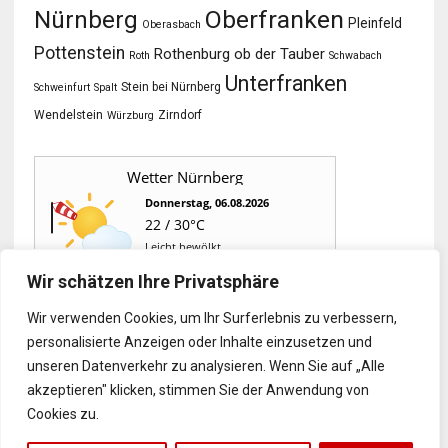
Oberfranken
Nürnberg
Pleinfeld
Oberasbach
Pottenstein
Rothenburg ob der Tauber
Roth
Schwabach
Unterfranken
Stein bei Nürnberg
Schweinfurt
Spalt
Wendelstein
Zirndorf
Würzburg
Wetter Nürnberg
Donnerstag, 06.08.2026
22 / 30°C
Leicht bewölkt
Wir schätzen Ihre Privatsphäre
Fr, 07.08.
Sa, 08.08.
So, 09.08.
Wir verwenden Cookies, um Ihr Surferlebnis zu verbessern,
personalisierte Anzeigen oder Inhalte einzusetzen und
16 / 27°C
13 / 30°C
15 / 34°C
unseren Datenverkehr zu analysieren. Wenn Sie auf „Alle
Sonnig
Leicht bewölkt
Leicht bewölkt
Aktuelles Wetter ansehen
akzeptieren" klicken, stimmen Sie der Anwendung von
Cookies zu.