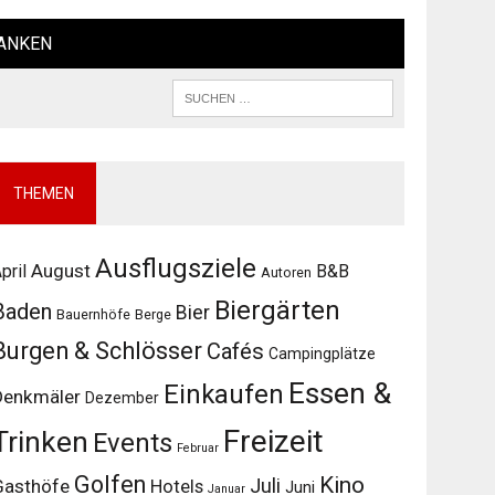
ANKEN
THEMEN
Ausflugsziele
August
pril
B&B
Autoren
Biergärten
Baden
Bier
Bauernhöfe
Berge
Burgen & Schlösser
Cafés
Campingplätze
Essen &
Einkaufen
Denkmäler
Dezember
Freizeit
Trinken
Events
Februar
Golfen
Kino
Juli
Gasthöfe
Hotels
Juni
Januar