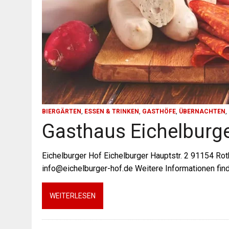
BIERGÄRTEN
,
ESSEN & TRINKEN
,
GASTHÖFE
,
ÜBERNACHTEN
,
Gasthaus Eichelburge
Eichelburger Hof Eichelburger Hauptstr. 2 91154 Rot
info@eichelburger-hof.de Weitere Informationen find
WEITERLESEN