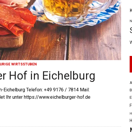
K
N
URIGE WIRTSSTUBEN
r Hof in Eichelburg
A
h-Eichelburg Telefon: +49 9176 / 7814 Mail:
B
et Ihr unter https://www.eichelburger-hof.de
E
F
H
H