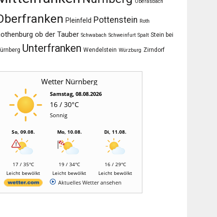
Oberasbach
Oberfranken
Pottenstein
Pleinfeld
Roth
othenburg ob der Tauber
Stein bei
Schwabach
Schweinfurt
Spalt
Unterfranken
ürnberg
Wendelstein
Zirndorf
Würzburg
Wetter Nürnberg
Samstag, 08.08.2026
16 / 30°C
Sonnig
So, 09.08.
Mo, 10.08.
Di, 11.08.
17 / 35°C
19 / 34°C
16 / 29°C
Leicht bewölkt
Leicht bewölkt
Leicht bewölkt
Aktuelles Wetter ansehen