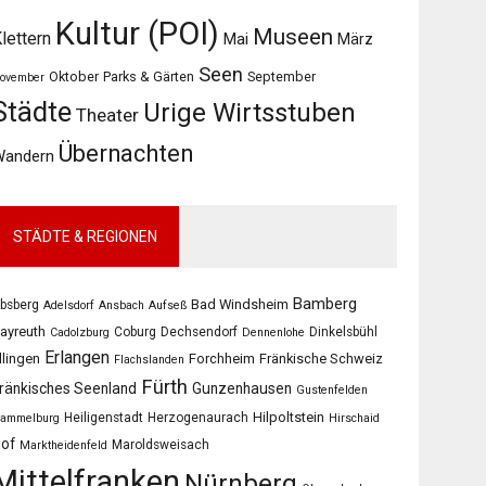
Kultur (POI)
Museen
lettern
Mai
März
Seen
Oktober
Parks & Gärten
September
ovember
Städte
Urige Wirtsstuben
Theater
Übernachten
Wandern
STÄDTE & REGIONEN
Bamberg
Bad Windsheim
bsberg
Adelsdorf
Ansbach
Aufseß
ayreuth
Coburg
Dechsendorf
Dinkelsbühl
Cadolzburg
Dennenlohe
Erlangen
llingen
Forchheim
Fränkische Schweiz
Flachslanden
Fürth
ränkisches Seenland
Gunzenhausen
Gustenfelden
Hilpoltstein
Heiligenstadt
Herzogenaurach
ammelburg
Hirschaid
of
Maroldsweisach
Marktheidenfeld
Mittelfranken
Nürnberg