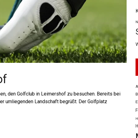
K
N
of
A
, den Golfclub in Leimershof zu besuchen. Bereits bei
B
der umliegenden Landschaft begrüßt. Der Golfplatz
E
F
H
H