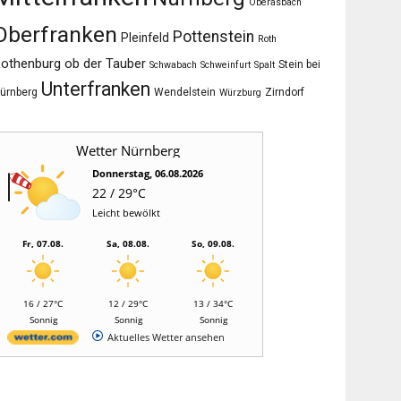
Oberasbach
Oberfranken
Pottenstein
Pleinfeld
Roth
othenburg ob der Tauber
Stein bei
Schwabach
Schweinfurt
Spalt
Unterfranken
ürnberg
Wendelstein
Zirndorf
Würzburg
Wetter Nürnberg
Donnerstag, 06.08.2026
22 / 29°C
Leicht bewölkt
Fr, 07.08.
Sa, 08.08.
So, 09.08.
16 / 27°C
12 / 29°C
13 / 34°C
Sonnig
Sonnig
Sonnig
Aktuelles Wetter ansehen