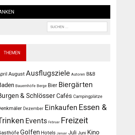
ANKEN
THEMEN
Ausflugsziele
August
pril
B&B
Autoren
Biergärten
Baden
Bier
Bauernhöfe
Berge
Burgen & Schlösser
Cafés
Campingplätze
Essen &
Einkaufen
Denkmäler
Dezember
Freizeit
Trinken
Events
Februar
Golfen
Kino
Juli
Gasthöfe
Hotels
Juni
Januar