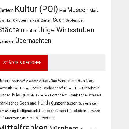
Kultur (POI)
Museen
lettern
Mai
März
Seen
Oktober
Parks & Gärten
September
ovember
Städte
Urige Wirtsstuben
Theater
Übernachten
Wandern
STÄDTE & REGIONEN
Bamberg
Bad Windsheim
bsberg
Adelsdorf
Ansbach
Aufseß
ayreuth
Coburg
Dechsendorf
Dinkelsbühl
Cadolzburg
Dennenlohe
Erlangen
llingen
Forchheim
Fränkische Schweiz
Flachslanden
Fürth
ränkisches Seenland
Gunzenhausen
Gustenfelden
Hilpoltstein
Heiligenstadt
Herzogenaurach
ammelburg
Hirschaid
of
Maroldsweisach
Marktheidenfeld
Mittelfranken
Nürnberg