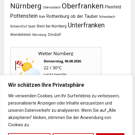
Oberfranken
Nürnberg
Pleinfeld
Oberasbach
Pottenstein
Rothenburg ob der Tauber
Roth
Schwabach
Unterfranken
Stein bei Nürnberg
Schweinfurt
Spalt
Wendelstein
Zirndorf
Würzburg
Wetter Nürnberg
Donnerstag, 06.08.2026
22 / 30°C
Leicht bewölkt
Wir schätzen Ihre Privatsphäre
Fr, 07.08.
Sa, 08.08.
So, 09.08.
Wir verwenden Cookies, um Ihr Surferlebnis zu verbessern,
personalisierte Anzeigen oder Inhalte einzusetzen und
16 / 27°C
13 / 29°C
14 / 34°C
unseren Datenverkehr zu analysieren. Wenn Sie auf „Alle
Sonnig
Sonnig
Leicht bewölkt
Aktuelles Wetter ansehen
akzeptieren" klicken, stimmen Sie der Anwendung von
Cookies zu.