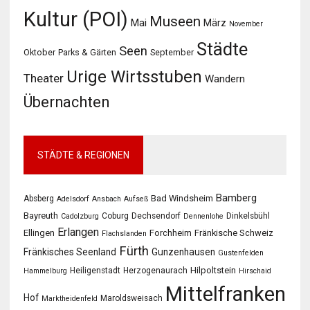
Kultur (POI)
Museen
Mai
März
November
Städte
Seen
Oktober
Parks & Gärten
September
Urige Wirtsstuben
Theater
Wandern
Übernachten
STÄDTE & REGIONEN
Bamberg
Bad Windsheim
Absberg
Adelsdorf
Ansbach
Aufseß
Bayreuth
Coburg
Dechsendorf
Dinkelsbühl
Cadolzburg
Dennenlohe
Erlangen
Ellingen
Forchheim
Fränkische Schweiz
Flachslanden
Fürth
Fränkisches Seenland
Gunzenhausen
Gustenfelden
Hilpoltstein
Heiligenstadt
Herzogenaurach
Hammelburg
Hirschaid
Mittelfranken
Hof
Maroldsweisach
Marktheidenfeld