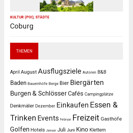
KULTUR (POI)
,
STÄDTE
Coburg
THEMEN
Ausflugsziele
August
April
B&B
Autoren
Biergärten
Baden
Bier
Bauernhöfe
Berge
Burgen & Schlösser
Cafés
Campingplätze
Essen &
Einkaufen
Denkmäler
Dezember
Freizeit
Trinken
Events
Gasthöfe
Februar
Golfen
Kino
Juli
Hotels
Klettern
Juni
Januar