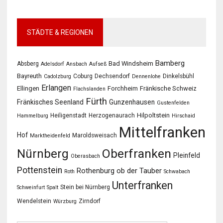
STÄDTE & REGIONEN
Bamberg
Bad Windsheim
Absberg
Adelsdorf
Ansbach
Aufseß
Bayreuth
Coburg
Dechsendorf
Dinkelsbühl
Cadolzburg
Dennenlohe
Erlangen
Ellingen
Forchheim
Fränkische Schweiz
Flachslanden
Fürth
Fränkisches Seenland
Gunzenhausen
Gustenfelden
Hilpoltstein
Heiligenstadt
Herzogenaurach
Hammelburg
Hirschaid
Mittelfranken
Hof
Maroldsweisach
Marktheidenfeld
Oberfranken
Nürnberg
Pleinfeld
Oberasbach
Pottenstein
Rothenburg ob der Tauber
Roth
Schwabach
Unterfranken
Stein bei Nürnberg
Schweinfurt
Spalt
Wendelstein
Zirndorf
Würzburg