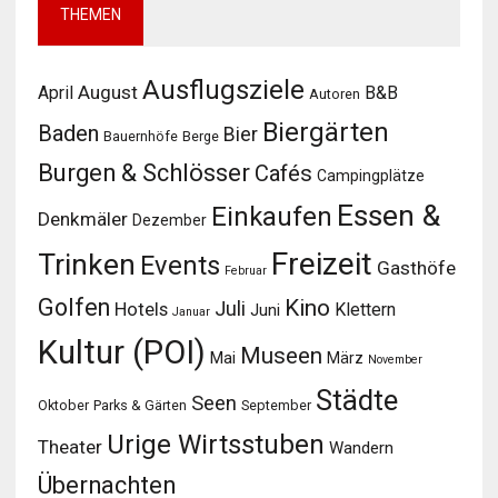
THEMEN
Ausflugsziele
August
April
B&B
Autoren
Biergärten
Baden
Bier
Bauernhöfe
Berge
Burgen & Schlösser
Cafés
Campingplätze
Essen &
Einkaufen
Denkmäler
Dezember
Freizeit
Trinken
Events
Gasthöfe
Februar
Golfen
Kino
Juli
Hotels
Klettern
Juni
Januar
Kultur (POI)
Museen
Mai
März
November
Städte
Seen
Oktober
Parks & Gärten
September
Urige Wirtsstuben
Theater
Wandern
Übernachten