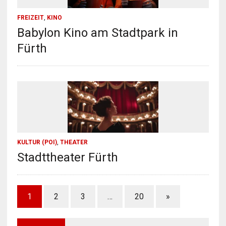
FREIZEIT
,
KINO
Babylon Kino am Stadtpark in
Fürth
KULTUR (POI)
,
THEATER
Stadttheater Fürth
1
2
3
…
20
»