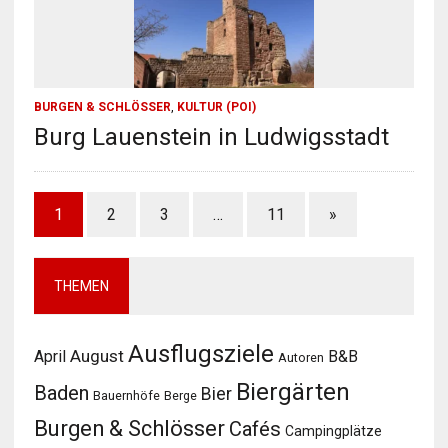
BURGEN & SCHLÖSSER
,
KULTUR (POI)
Burg Lauenstein in Ludwigsstadt
1
2
3
…
11
»
THEMEN
Ausflugsziele
August
April
B&B
Autoren
Biergärten
Baden
Bier
Bauernhöfe
Berge
Burgen & Schlösser
Cafés
Campingplätze