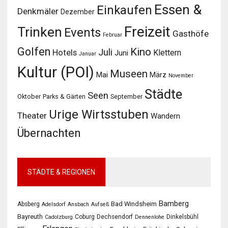
Essen &
Einkaufen
Denkmäler
Dezember
Freizeit
Trinken
Events
Gasthöfe
Februar
Golfen
Kino
Juli
Hotels
Klettern
Juni
Januar
Kultur (POI)
Museen
Mai
März
November
Städte
Seen
Oktober
Parks & Gärten
September
Urige Wirtsstuben
Theater
Wandern
Übernachten
STÄDTE & REGIONEN
Bamberg
Bad Windsheim
Absberg
Adelsdorf
Ansbach
Aufseß
Bayreuth
Coburg
Dechsendorf
Dinkelsbühl
Cadolzburg
Dennenlohe