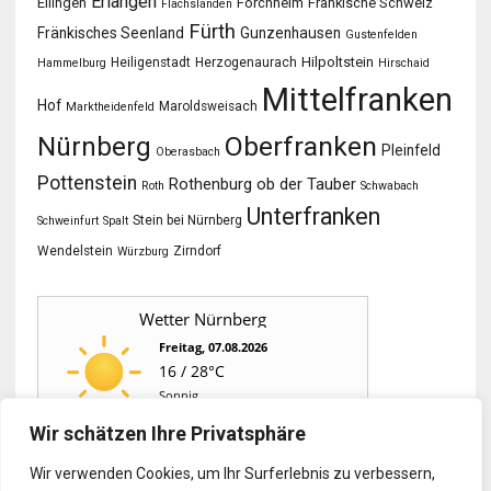
Erlangen
Ellingen
Forchheim
Fränkische Schweiz
Flachslanden
Fürth
Fränkisches Seenland
Gunzenhausen
Gustenfelden
Hilpoltstein
Heiligenstadt
Herzogenaurach
Hammelburg
Hirschaid
Mittelfranken
Hof
Maroldsweisach
Marktheidenfeld
Oberfranken
Nürnberg
Pleinfeld
Oberasbach
Pottenstein
Rothenburg ob der Tauber
Roth
Schwabach
Unterfranken
Stein bei Nürnberg
Schweinfurt
Spalt
Wendelstein
Zirndorf
Würzburg
Wetter Nürnberg
Freitag, 07.08.2026
16 / 28°C
Sonnig
Wir schätzen Ihre Privatsphäre
Sa, 08.08.
So, 09.08.
Mo, 10.08.
Wir verwenden Cookies, um Ihr Surferlebnis zu verbessern,