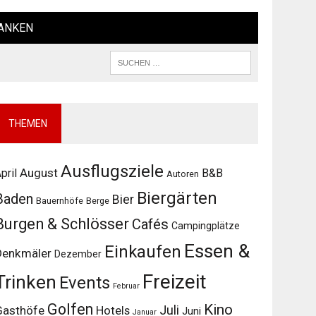
ANKEN
THEMEN
Ausflugsziele
August
pril
B&B
Autoren
Biergärten
Baden
Bier
Bauernhöfe
Berge
Burgen & Schlösser
Cafés
Campingplätze
Essen &
Einkaufen
Denkmäler
Dezember
Freizeit
Trinken
Events
Februar
Golfen
Kino
Juli
Gasthöfe
Hotels
Juni
Januar