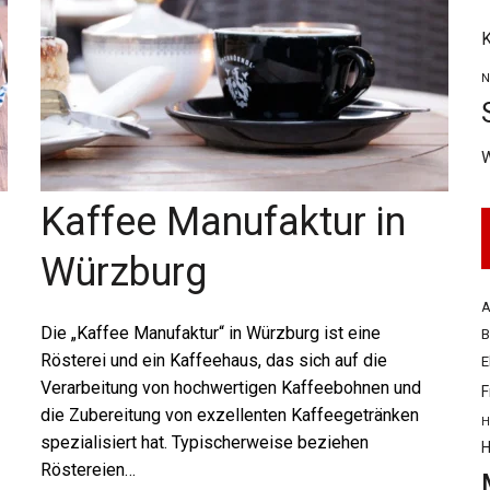
K
N
Kaffee Manufaktur in
Würzburg
A
Die „Kaffee Manufaktur“ in Würzburg ist eine
B
Rösterei und ein Kaffeehaus, das sich auf die
E
Verarbeitung von hochwertigen Kaffeebohnen und
F
die Zubereitung von exzellenten Kaffeegetränken
H
spezialisiert hat. Typischerweise beziehen
H
Röstereien…