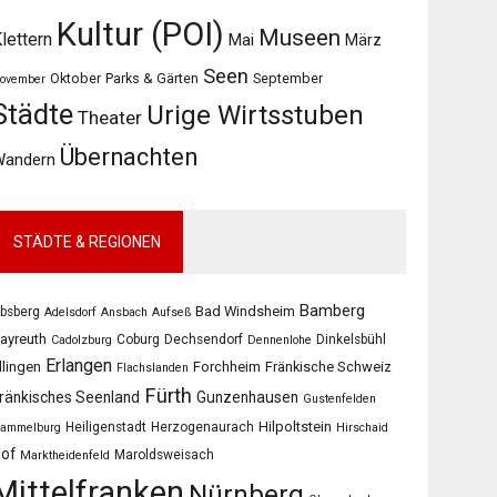
Kultur (POI)
Museen
lettern
Mai
März
Seen
Oktober
Parks & Gärten
September
ovember
Städte
Urige Wirtsstuben
Theater
Übernachten
Wandern
STÄDTE & REGIONEN
Bamberg
Bad Windsheim
bsberg
Adelsdorf
Ansbach
Aufseß
ayreuth
Coburg
Dechsendorf
Dinkelsbühl
Cadolzburg
Dennenlohe
Erlangen
llingen
Forchheim
Fränkische Schweiz
Flachslanden
Fürth
ränkisches Seenland
Gunzenhausen
Gustenfelden
Hilpoltstein
Heiligenstadt
Herzogenaurach
ammelburg
Hirschaid
of
Maroldsweisach
Marktheidenfeld
Mittelfranken
Nürnberg