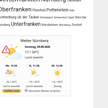
Oberasbach
Oberfranken
Pottenstein
Pleinfeld
Roth
othenburg ob der Tauber
Stein bei
Schwabach
Schweinfurt
Spalt
Unterfranken
ürnberg
Wendelstein
Zirndorf
Würzburg
Wetter Nürnberg
Sonntag, 09.08.2026
17 / 34°C
Leicht bewölkt
Mo, 10.08.
Di, 11.08.
Mi, 12.08.
20 / 33°C
19 / 29°C
14 / 30°C
Leicht bewölkt
Leicht bewölkt
Sonnig
Aktuelles Wetter ansehen