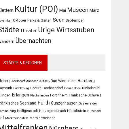
Kultur (POI)
Museen
lettern
Mai
März
Seen
Oktober
Parks & Gärten
September
ovember
Städte
Urige Wirtsstuben
Theater
Übernachten
Wandern
STÄDTE & REGIONEN
Bamberg
Bad Windsheim
bsberg
Adelsdorf
Ansbach
Aufseß
ayreuth
Coburg
Dechsendorf
Dinkelsbühl
Cadolzburg
Dennenlohe
Erlangen
llingen
Forchheim
Fränkische Schweiz
Flachslanden
Fürth
ränkisches Seenland
Gunzenhausen
Gustenfelden
Hilpoltstein
Heiligenstadt
Herzogenaurach
ammelburg
Hirschaid
of
Maroldsweisach
Marktheidenfeld
Mittelfranken
Nürnberg