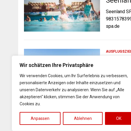
Seenla
Seenland SP
9831578399
spa.de
AUSFLUGSZIE
Altmüh
Wir schätzen Ihre Privatsphäre
Der Altmühls
Wir verwenden Cookies, um Ihr Surferlebnis zu verbessern,
Gunzenhausen
personalisierte Anzeigen oder Inhalte einzusetzen und
den Altmühl
unseren Datenverkehr zu analysieren. Wenn Sie auf „Alle
südöstlich 
akzeptieren" klicken, stimmen Sie der Anwendung von
Cookies zu.
Anpassen
Ablehnen
OK