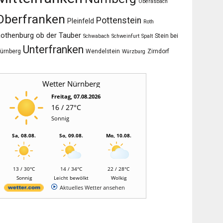
Oberasbach
Oberfranken
Pottenstein
Pleinfeld
Roth
othenburg ob der Tauber
Stein bei
Schwabach
Schweinfurt
Spalt
Unterfranken
ürnberg
Wendelstein
Zirndorf
Würzburg
Wetter Nürnberg
Freitag, 07.08.2026
16 / 27°C
Sonnig
Sa, 08.08.
So, 09.08.
Mo, 10.08.
13 / 30°C
14 / 34°C
22 / 28°C
Sonnig
Leicht bewölkt
Wolkig
Aktuelles Wetter ansehen