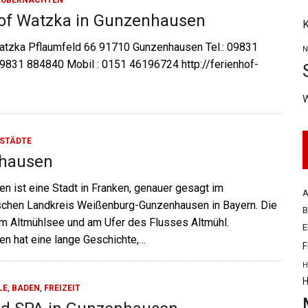
,
ÜBERNACHTEN
of Watzka in Gunzenhausen
K
atzka Pflaumfeld 66 91710 Gunzenhausen Tel.: 09831
N
09831 884840 Mobil : 0151 46196724 http://ferienhof-
STÄDTE
hausen
n ist eine Stadt in Franken, genauer gesagt im
A
ischen Landkreis Weißenburg-Gunzenhausen in Bayern. Die
B
 am Altmühlsee und am Ufer des Flusses Altmühl.
E
n hat eine lange Geschichte,…
F
H
H
LE
,
BADEN
,
FREIZEIT