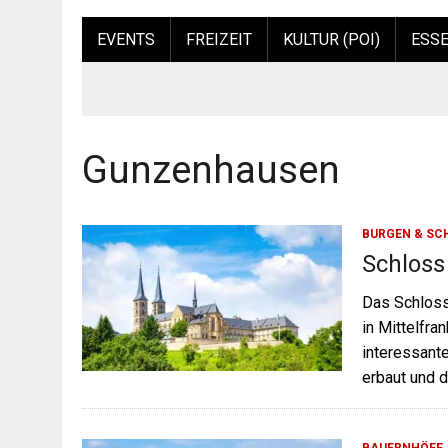
EVENTS
FREIZEIT
KULTUR (POI)
ESSE
Gunzenhausen
BURGEN & SC
Schloss
Das Schloss
in Mittelfra
interessant
erbaut und 