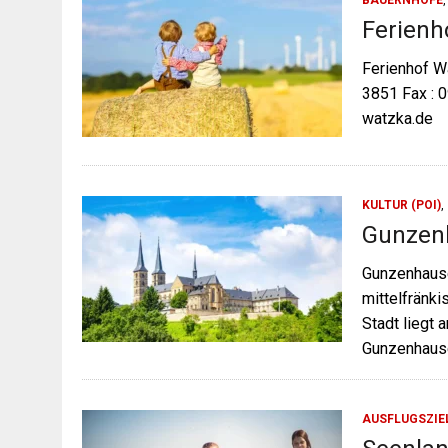
BAUERNHÖFE
Ferienh
Ferienhof W
3851 Fax : 
watzka.de
KULTUR (POI)
,
Gunzen
Gunzenhause
mittelfränk
Stadt liegt
Gunzenhause
AUSFLUGSZIE