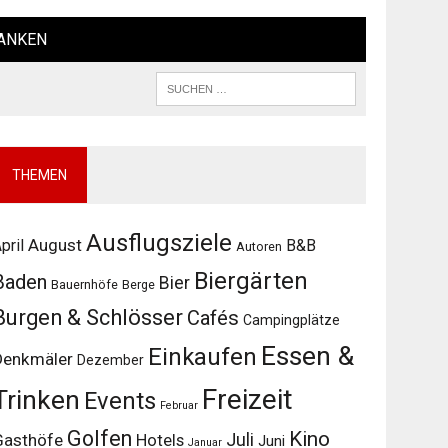
ANKEN
THEMEN
Ausflugsziele
August
pril
B&B
Autoren
Biergärten
Baden
Bier
Bauernhöfe
Berge
Burgen & Schlösser
Cafés
Campingplätze
Essen &
Einkaufen
Denkmäler
Dezember
Freizeit
Trinken
Events
Februar
Golfen
Kino
Juli
Gasthöfe
Hotels
Juni
Januar