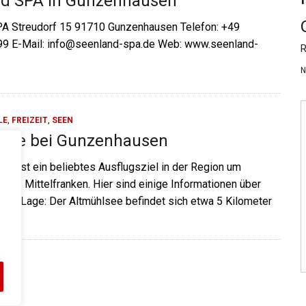
nd SPA in Gunzenhausen
A Streudorf 15 91710 Gunzenhausen Telefon: +49
9 E-Mail: info@seenland-spa.de Web: www.seenland-
R
N
LE
,
FREIZEIT
,
SEEN
lsee bei Gunzenhausen
ee ist ein beliebtes Ausflugsziel in der Region um
 in Mittelfranken. Hier sind einige Informationen über
see: Lage: Der Altmühlsee befindet sich etwa 5 Kilometer
von…