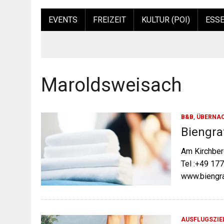
EVENTS
FREIZEIT
KULTUR (POI)
ESSE
Maroldsweisach
B&B
,
ÜBERNA
Biengra
Am Kirchber
Tel :+49 17
www.biengr
AUSFLUGSZIE