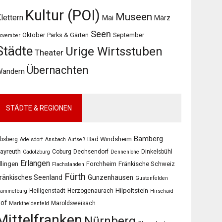
Kultur (POI)
Museen
lettern
Mai
März
Seen
Oktober
Parks & Gärten
September
ovember
Städte
Urige Wirtsstuben
Theater
Übernachten
Wandern
STÄDTE & REGIONEN
Bamberg
Bad Windsheim
bsberg
Adelsdorf
Ansbach
Aufseß
ayreuth
Coburg
Dechsendorf
Dinkelsbühl
Cadolzburg
Dennenlohe
Erlangen
llingen
Forchheim
Fränkische Schweiz
Flachslanden
Fürth
ränkisches Seenland
Gunzenhausen
Gustenfelden
Hilpoltstein
Heiligenstadt
Herzogenaurach
ammelburg
Hirschaid
of
Maroldsweisach
Marktheidenfeld
Mittelfranken
Nürnberg