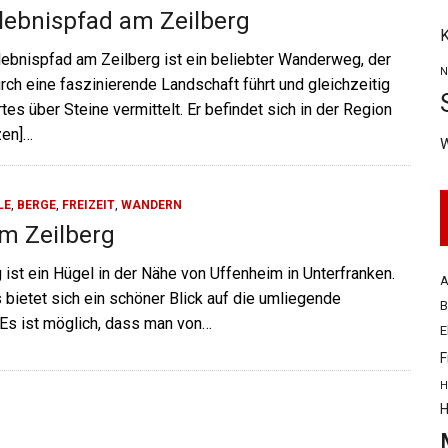
rlebnispfad am Zeilberg
K
lebnispfad am Zeilberg ist ein beliebter Wanderweg, der
N
ch eine faszinierende Landschaft führt und gleichzeitig
s über Steine vermittelt. Er befindet sich in der Region
zen]…
LE
,
BERGE
,
FREIZEIT
,
WANDERN
om Zeilberg
 ist ein Hügel in der Nähe von Uffenheim in Unterfranken.
A
 bietet sich ein schöner Blick auf die umliegende
B
 Es ist möglich, dass man von…
E
F
H
H