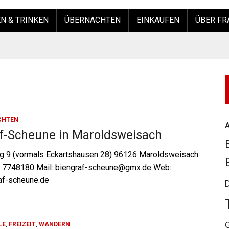
N & TRINKEN
ÜBERNACHTEN
EINKAUFEN
ÜBER FR
CHTEN
A
f-Scheune in Maroldsweisach
g 9 (vormals Eckartshausen 28) 96126 Maroldsweisach
7 7748180 Mail: biengraf-scheune@gmx.de Web:
af-scheune.de
LE
,
FREIZEIT
,
WANDERN