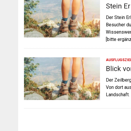
Stein E
Der Stein Er
Besucher dur
Wissenswerte
[bitte ergän
AUSFLUGSZIE
Blick v
Der Zeilberg
Von dort aus
Landschaft.