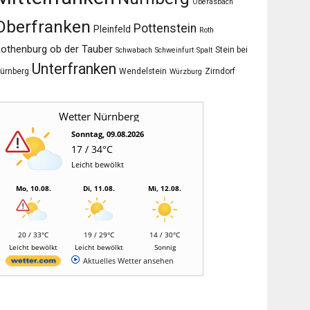
Oberasbach
Oberfranken
Pottenstein
Pleinfeld
Roth
othenburg ob der Tauber
Stein bei
Schwabach
Schweinfurt
Spalt
Unterfranken
ürnberg
Wendelstein
Zirndorf
Würzburg
Wetter Nürnberg
Sonntag, 09.08.2026
17 / 34°C
Leicht bewölkt
Mo, 10.08.
Di, 11.08.
Mi, 12.08.
20 / 33°C
19 / 29°C
14 / 30°C
Leicht bewölkt
Leicht bewölkt
Sonnig
Aktuelles Wetter ansehen