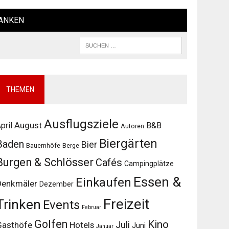
ANKEN
THEMEN
Ausflugsziele
August
pril
B&B
Autoren
Biergärten
Baden
Bier
Bauernhöfe
Berge
Burgen & Schlösser
Cafés
Campingplätze
Essen &
Einkaufen
Denkmäler
Dezember
Freizeit
Trinken
Events
Februar
Golfen
Kino
Juli
Gasthöfe
Hotels
Juni
Januar