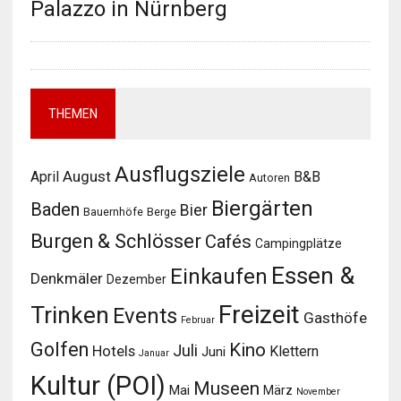
Palazzo in Nürnberg
THEMEN
Ausflugsziele
August
April
B&B
Autoren
Biergärten
Baden
Bier
Bauernhöfe
Berge
Burgen & Schlösser
Cafés
Campingplätze
Essen &
Einkaufen
Denkmäler
Dezember
Freizeit
Trinken
Events
Gasthöfe
Februar
Golfen
Kino
Juli
Hotels
Klettern
Juni
Januar
Kultur (POI)
Museen
Mai
März
November