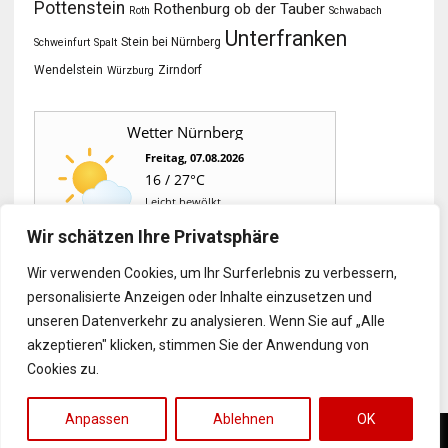
Pottenstein
Rothenburg ob der Tauber
Roth
Schwabach
Unterfranken
Stein bei Nürnberg
Schweinfurt
Spalt
Wendelstein
Zirndorf
Würzburg
Wetter Nürnberg
Freitag, 07.08.2026
16 / 27°C
Leicht bewölkt
Wir schätzen Ihre Privatsphäre
Sa, 08.08.
So, 09.08.
Mo, 10.08.
Wir verwenden Cookies, um Ihr Surferlebnis zu verbessern,
personalisierte Anzeigen oder Inhalte einzusetzen und
15 / 29°C
14 / 34°C
20 / 33°C
unseren Datenverkehr zu analysieren. Wenn Sie auf „Alle
Sonnig
Leicht bewölkt
Leicht bewölkt
Aktuelles Wetter ansehen
akzeptieren" klicken, stimmen Sie der Anwendung von
Cookies zu.
Anpassen
Ablehnen
OK
KONTAKT
IMPRESSUM
DATENSCHUTZ