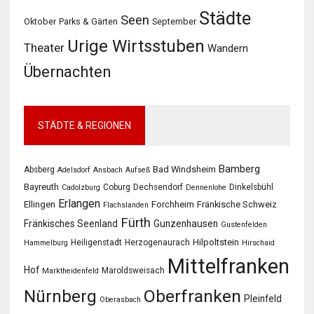
Städte
Seen
Oktober
Parks & Gärten
September
Urige Wirtsstuben
Theater
Wandern
Übernachten
STÄDTE & REGIONEN
Bamberg
Bad Windsheim
Absberg
Adelsdorf
Ansbach
Aufseß
Bayreuth
Coburg
Dechsendorf
Dinkelsbühl
Cadolzburg
Dennenlohe
Erlangen
Ellingen
Forchheim
Fränkische Schweiz
Flachslanden
Fürth
Fränkisches Seenland
Gunzenhausen
Gustenfelden
Hilpoltstein
Heiligenstadt
Herzogenaurach
Hammelburg
Hirschaid
Mittelfranken
Hof
Maroldsweisach
Marktheidenfeld
Oberfranken
Nürnberg
Pleinfeld
Oberasbach