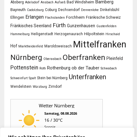
Bamberg
Bad Windsheim
Absberg
Adelsdorf
Ansbach
Aufseß
Bayreuth
Coburg
Dechsendorf
Dinkelsbühl
Cadolzburg
Dennenlohe
Erlangen
Ellingen
Forchheim
Fränkische Schweiz
Flachslanden
Fürth
Fränkisches Seenland
Gunzenhausen
Gustenfelden
Hilpoltstein
Heiligenstadt
Herzogenaurach
Hammelburg
Hirschaid
Mittelfranken
Hof
Maroldsweisach
Marktheidenfeld
Oberfranken
Nürnberg
Pleinfeld
Oberasbach
Pottenstein
Rothenburg ob der Tauber
Roth
Schwabach
Unterfranken
Stein bei Nürnberg
Schweinfurt
Spalt
Wendelstein
Zirndorf
Würzburg
Wetter Nürnberg
Samstag, 08.08.2026
16 / 30°C
Sonnig