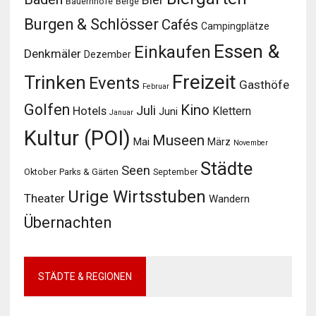
Bier
Bauernhöfe
Berge
Burgen & Schlösser
Cafés
Campingplätze
Essen &
Einkaufen
Denkmäler
Dezember
Freizeit
Trinken
Events
Gasthöfe
Februar
Golfen
Kino
Juli
Hotels
Klettern
Juni
Januar
Kultur (POI)
Museen
Mai
März
November
Städte
Seen
Oktober
Parks & Gärten
September
Urige Wirtsstuben
Theater
Wandern
Übernachten
STÄDTE & REGIONEN