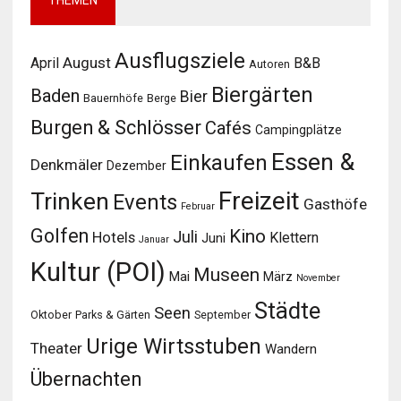
THEMEN
Ausflugsziele
August
April
B&B
Autoren
Biergärten
Baden
Bier
Bauernhöfe
Berge
Burgen & Schlösser
Cafés
Campingplätze
Essen &
Einkaufen
Denkmäler
Dezember
Freizeit
Trinken
Events
Gasthöfe
Februar
Golfen
Kino
Juli
Hotels
Klettern
Juni
Januar
Kultur (POI)
Museen
Mai
März
November
Städte
Seen
Oktober
Parks & Gärten
September
Urige Wirtsstuben
Theater
Wandern
Übernachten