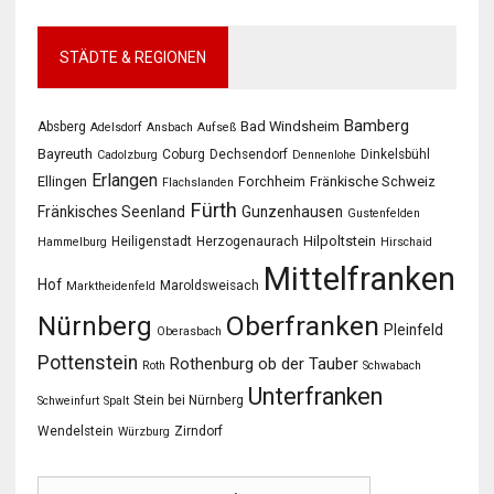
STÄDTE & REGIONEN
Bamberg
Bad Windsheim
Absberg
Adelsdorf
Ansbach
Aufseß
Bayreuth
Coburg
Dechsendorf
Dinkelsbühl
Cadolzburg
Dennenlohe
Erlangen
Ellingen
Forchheim
Fränkische Schweiz
Flachslanden
Fürth
Fränkisches Seenland
Gunzenhausen
Gustenfelden
Hilpoltstein
Heiligenstadt
Herzogenaurach
Hammelburg
Hirschaid
Mittelfranken
Hof
Maroldsweisach
Marktheidenfeld
Oberfranken
Nürnberg
Pleinfeld
Oberasbach
Pottenstein
Rothenburg ob der Tauber
Roth
Schwabach
Unterfranken
Stein bei Nürnberg
Schweinfurt
Spalt
Wendelstein
Zirndorf
Würzburg